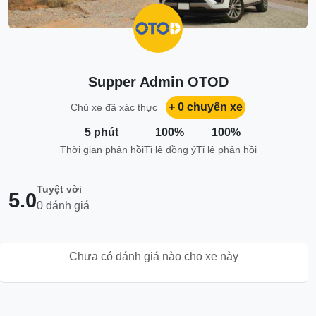
Supper Admin OTOD
+ 0 chuyến xe
Chủ xe đã xác thực
5 phút
100%
100%
Thời gian phản hồi
Tỉ lệ đồng ý
Tỉ lệ phản hồi
Tuyệt vời
5.0
0 đánh giá
Chưa có đánh giá nào cho xe này