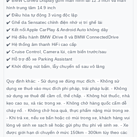
✔️ BMW Curved Display gồm màn hình lái 12.3 inch và màn
hình trung tâm 14.9 inch
✔️ Điều hòa tự động 3 vùng độc lập
✔️ Ghế da Sensatec chỉnh điện nhớ vị trí ghế lái
✔️ Kết nối Apple CarPlay & Android Auto không dây
✔️ Hệ điều hành BMW iDrive 8 và BMW ConnectedDrive
✔️ Hệ thống âm thanh HiFi cao cấp
✔️ Cruise Control, Camera lùi, cảm biến trước/sau
✔️ Hỗ trợ đỗ xe Parking Assistant
✔️ Khởi động nút bấm, lẫy chuyển số sau vô lăng
Quy định khác: - Sử dụng xe đúng mục đích. - Không sử
dụng xe thuê vào mục đích phi pháp, trái pháp luật. - Không
sử dụng xe thuê để cầm cố, thế chấp. - Không hút thuốc, nhả
kẹo cao su, xả rác trong xe. - Không chở hàng quốc cấm dễ
cháy nổ. - Không chở hoa quả, thực phẩm nặng mùi trong xe.
- Khi trả xe, nếu xe bẩn hoặc có mùi trong xe, khách hàng vui
lòng vệ sinh xe sạch sẽ hoặc gửi phụ thu phí vệ sinh xe. - Xe
được giới hạn di chuyển ở mức 150km - 300km tùy theo các